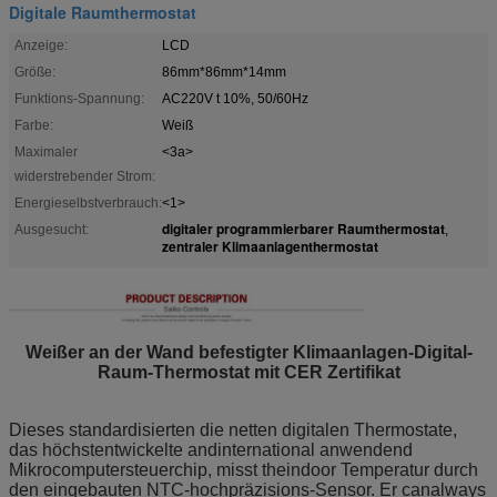
Digitale Raumthermostat
Anzeige:
LCD
Größe:
86mm*86mm*14mm
Funktions-Spannung:
AC220V t 10%, 50/60Hz
Farbe:
Weiß
Maximaler
<3a>
widerstrebender Strom:
Energieselbstverbrauch:
<1>
digitaler programmierbarer Raumthermostat
Ausgesucht:
,
zentraler Klimaanlagenthermostat
Weißer an der Wand befestigter Klimaanlagen-Digital-
Raum-Thermostat mit CER Zertifikat
Dieses standardisierten die netten digitalen Thermostate,
das höchstentwickelte andinternational anwendend
Mikrocomputersteuerchip, misst theindoor Temperatur durch
den eingebauten NTC-hochpräzisions-Sensor. Er canalways