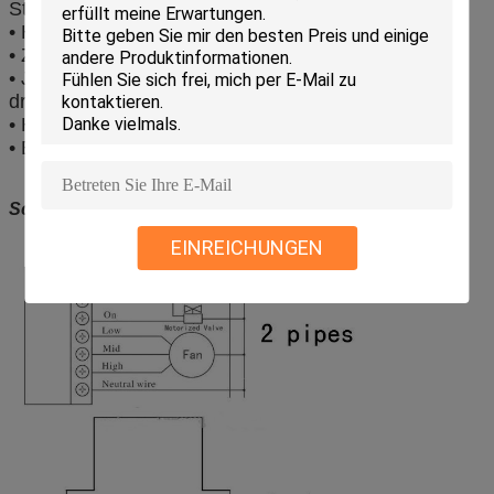
Stromversorgungseinheit
• Helle Schlußbeleuchtung
• Zeitanzeige und Wochentagesanzeige
• Justierbare hohe/mittlere/niedrige/Selbstgebläse-
drehzahl
• Hitze/kühle Auswahl
• Besonders anfertigen verfügbar
Schaltplan
EINREICHUNGEN