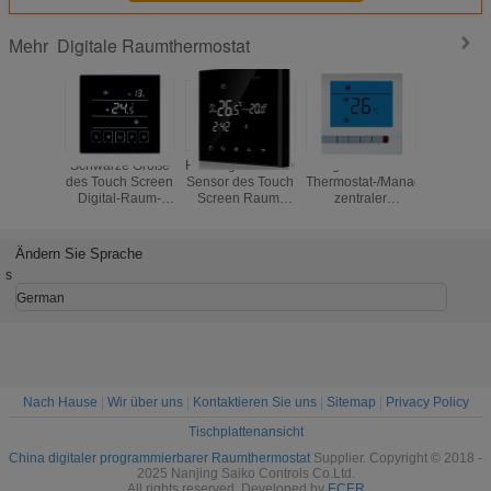
Digitale Raumthermostat
Mehr
Schwarze Größe
Heizungs/abkühlender
Digital-Raum-
LCD Digita
des Touch Screen
Sensor des Touch
Thermostat-/Management-
Thermost
Digital-Raum-
Screen Raum-
zentraler
Heizu
Thermostat-IP20
Thermostat-NTC
Klimaanlagen-
Thermos
NTC des Sensor-
schwärzen Farbe
Thermostat der
Ersatz-5
86*86*14mm
hohen Leistung
Digit
Ändern Sie Sprache
s
German
Nach Hause
|
Wir über uns
|
Kontaktieren Sie uns
|
Sitemap
|
Privacy Policy
Tischplattenansicht
China digitaler programmierbarer Raumthermostat
Supplier. Copyright © 2018 -
2025 Nanjing Saiko Controls Co.Ltd.
All rights reserved. Developed by
ECER