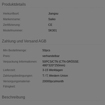
Produktdetails
Herkunftsort:
Jiangsu
Markenname:
Saiko
Zertifizierung:
CE
Modellnummer:
SK301
Zahlung und Versand AGB
Min Bestellmenge:
50pcs
Preis:
verhandelbar
Verpackung Informationen:
50PCS/CTN (CTN-GRÖSSE:
480*320*250mm)
Lieferzeit:
3-15 Werktagen
Zahlungsbedingungen:
T / T, Western Union
Versorgungsmaterial-
20000pcs/month
Fähigkeit:
Beschreibung