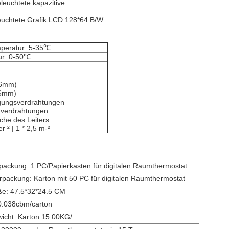
leuchtete kapazitive
euchtete Grafik LCD 128*64 B/W
mperatur: 5-35℃
ur: 0-50℃
6mm)
6mm)
gungsverdrahtungen
gverdrahtungen
che des Leiters:
er ² | 1 * 2,5 m-²
packung: 1 PC/Papierkasten für digitalen Raumthermostat
packung: Karton mit 50 PC für digitalen Raumthermostat
ße: 47.5*32*24.5 CM
0.038cbm/carton
icht: Karton 15.00KG/