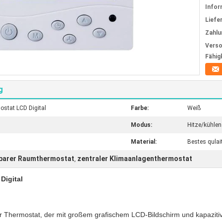
Infor
Liefer
Zahlu
Verso
Fähig
g
stat LCD Digital
Farbe:
Weiß
Modus:
Hitze/kühlen
Material:
Bestes qulai
rbarer Raumthermostat
zentraler Klimaanlagenthermostat
,
Digital
nter Thermostat, der mit großem grafischem LCD-Bildschirm und kapazit