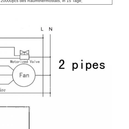
s 20000pcs des Raumthermostats, in 15 Tage;