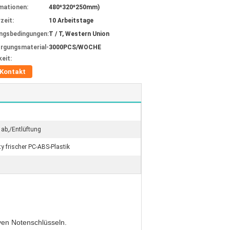
mationen:
480*320*250mm)
zeit:
10 Arbeitstage
ngsbedingungen:
T / T, Western Union
rgungsmaterial-
3000PCS/WOCHE
keit:
Kontakt
 ab,/Entlüftung
ty frischer PC-ABS-Plastik
iven Notenschlüsseln.