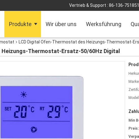
Vertrieb & Support :
86-136-75185
Produkte
Wir über uns
Werksführung
Qua
rmostat
LCD Digital Ofen-Thermostat des Heizungs-Thermostat-Ers
s Heizungs-Thermostat-Ersatz-50/60Hz Digital
Prod
Herkun
Marke
Zertif
Model
Zahl
Min B
Preis:
Verp