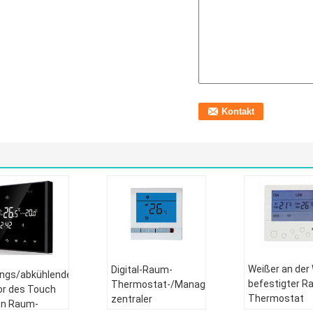
Weißer an der
Digital-Raum-
ngs/abkühlender
befestigter R
Thermostat-/Management-
r des Touch
Thermostat
zentraler
en Raum-