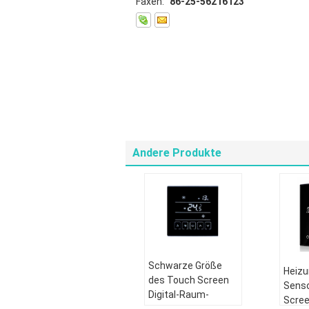
Faxen:
86-25-56216123
Andere Produkte
Schwarze Größe
Heizu
des Touch Screen
Senso
Digital-Raum-
Scre