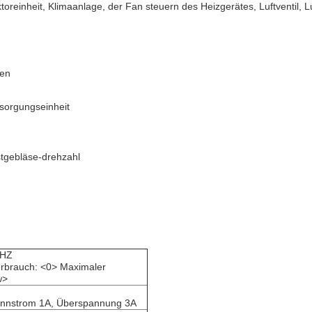
oreinheit, Klimaanlage, der Fan steuern des Heizgerätes, Luftventil, Luf
sen
rsorgungseinheit
bstgebläse-drehzahl
0HZ
erbrauch: <0> Maximaler
w>
ennstrom 1A, Überspannung 3A