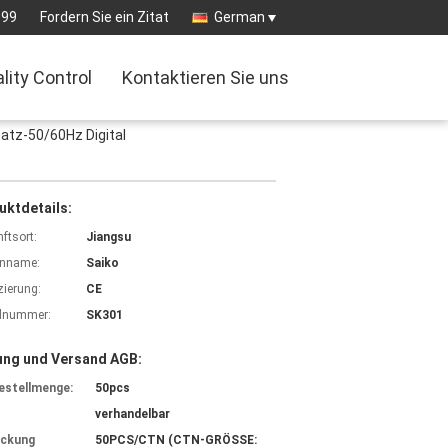
199
Fordern Sie ein Zitat
German
lity Control
Kontaktieren Sie uns
atz-50/60Hz Digital
uktdetails:
ftsort:
Jiangsu
nname:
Saiko
izierung:
CE
lnummer:
SK301
ung und Versand AGB:
estellmenge:
50pcs
verhandelbar
ackung
50PCS/CTN (CTN-GRÖSSE: