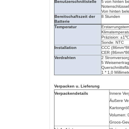
Benutzerschnittstelle
5 von hinten be
Notenschlüssel
Von hinten bel
Bereitschaftszeit der
8 Stunden
Batterie
Temperatur
Erstarrungste
Klimatemperat
Präzision: ±1℃
Sonde: NTC
Installation
CCC (86mm*8
CER (86mm*8
Verdrahten
2 Stromversor
5 Weisenertra
Querschnittsflä
1 * 1,0 Millimet
Verpacken u. Lieferung
Verpackendetails
Innere Ver
Äußere Ver
Kartongrö
Volumen: 
Groos-Gew