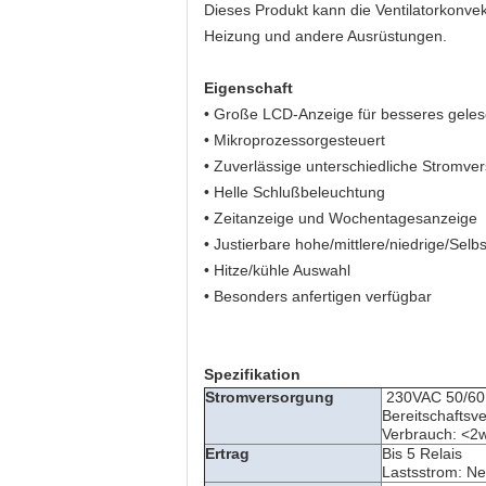
Dieses Produkt kann die Ventilatorkonvekt
Heizung und andere Ausrüstungen.
Eigenschaft
•
Große LCD-Anzeige für besseres gele
• Mikroprozessorgesteuert
• Zuverlässige unterschiedliche Stromve
• Helle Schlußbeleuchtung
• Zeitanzeige und Wochentagesanzeige
• Justierbare hohe/mittlere/niedrige/Sel
• Hitze/kühle Auswahl
• Besonders anfertigen verfügbar
Spezifikation
Stromversorgung
230VAC 50/6
Bereitschaftsv
Verbrauch: <2
Ertrag
Bis 5 Relais
Lastsstrom: N