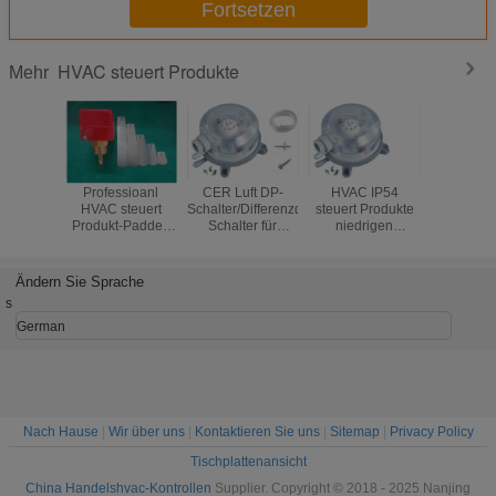
Fortsetzen
HVAC steuert Produkte
Mehr
Professioanl
CER Luft DP-
HVAC IP54
Klimaa
HVAC steuert
Schalter/Differenzdruck-
steuert Produkte
HVAC-Kont
Produkt-Paddel-
Schalter für
niedrigen
Produ
Art Wasserstrom-
Überheizung/Frostschutz
Differenzdruck-
differen
Schalter
Mikroschalter
Druckregl
Sdjustable für Luft
SPDT-Ko
Ändern Sie Sprache
s
German
Nach Hause
|
Wir über uns
|
Kontaktieren Sie uns
|
Sitemap
|
Privacy Policy
Tischplattenansicht
China Handelshvac-Kontrollen
Supplier. Copyright © 2018 - 2025 Nanjing