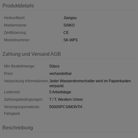
Produktdetails
Herkunftsort:
Jiangsu
Markenname:
SAIKO
Zertifizierung:
CE
Modellnummer:
SK-WFS
Zahlung und Versand AGB
Min Bestellmenge:
50pcs
Preis:
verhandelbar
Verpackung Informationen:
Jeder Wasserstromschalter wird im Papierkasten
verpackt.
Lieferzeit:
5 Arbeitstage
Zahlungsbedingungen:
T / T, Western Union
Versorgungsmaterial-
50000PCS/MONTH
Fähigkeit:
Beschreibung