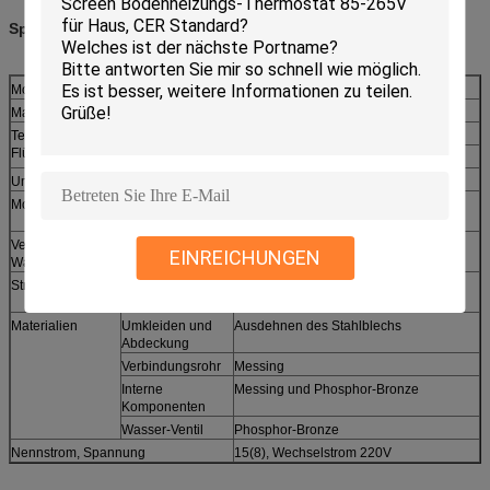
Spezifikationen
Modell
WFS25
Max.Pressure Od-Flüssigkeit
Stange 10
Temperatur der
Min.
4ºC
Flüssigkeit
Maximum.
120ºC
Umgebende Temperatur
120ºC
Modus mit flexiblen Parametern
Justieren Sie mit dem Stellschrauben
unter der Abdeckung
Verbindungsmodus mit
1", Einschraubgewinde leitend
EINREICHUNGEN
Wasserleitung
Strömungsgeschwindigkeit
Sehen Sie den oben genannten
Kurszettel
Materialien
Umkleiden und
Ausdehnen des Stahlblechs
Abdeckung
Verbindungsrohr
Messing
Interne
Messing und Phosphor-Bronze
Komponenten
Wasser-Ventil
Phosphor-Bronze
Nennstrom, Spannung
15(8), Wechselstrom 220V