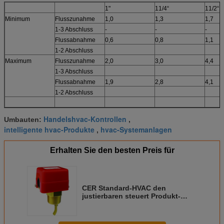
1"
11/4“
11/2“
Minimum
Flusszunahme
1,0
1,3
1,7
1-3 Abschluss
-
-
-
Flussabnahme
0,6
0,8
1,1
1-2 Abschluss
Maximum
Flusszunahme
2,0
3,0
4,4
1-3 Abschluss
Flussabnahme
1,9
2,8
4,1
1-2 Abschluss
Handelshvac-Kontrollen
Umbauten:
,
intelligente hvac-Produkte
hvac-Systemanlagen
,
Erhalten Sie den besten Preis für
CER Standard-HVAC den
justierbaren steuert Produkt-
Wasserstrom-Sensor-Schalter