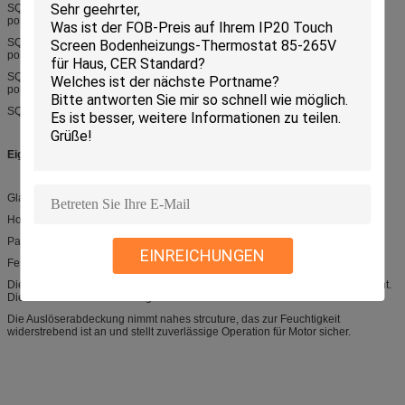
SQA15 2weg, DN15 (15mm), 3-polig; SQA15-3 Dreiwege, DN15 (15mm), 3-
polig
SQA20 2weg, DN20 (20mm), 3-polig; SQA20-3 Dreiwege, DN20 (20mm), 3-
polig
SQA25 2weg, DN25 (25mm), 3-polig; SQA25-3 Dreiwege, DN25 (25mm), 3-
polig
SQA25 2weg, DN32 (32mm), 3-polig;
Eigenschaften
Glatter Fluss, kein Klotz
Hohe Flusskapazität
Passend für irgendwelche Spezifikationen der Ventilatorkonvektoreinheit.
EINREICHUNGEN
Fester Abschluss, kein Durchsickern.
Die Energie wird abgeschnitten, wenn das Ventil die AN/AUS-Position erreicht.
Dieses stellt Service des langen Lebens für den Auslöser sicher.
Die Auslöserabdeckung nimmt nahes strcuture, das zur Feuchtigkeit
widerstrebend ist an und stellt zuverlässige Operation für Motor sicher.