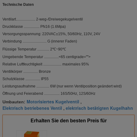
Technische Daten
Ventilart..................... 2-weg-/Dreiwegekugelventil
Druckklasse ................. PN16 (1.6Mpa)
Versorgungsspannung: 220VAC±15%, 50/60Hz, 110V, 24V
Verbindung .......................... G (innerer Faden)
Flüssige Temperatur ............. 2℃~90℃
Umgebende Temperatur ................<65 centigrade="">
Relative Luftfeuchtigkeit .................... maximales 95%
Ventilkörper ................ Bronze
Schutzklasse ................ IP55
Leistungsaufnahme .............. 6W (nur wenn Ventilposition geändert wird)
Öffnung und Feierabend ................. 16S/50Hz, 12S/60Hz
Motorisiertes Kugelventil
Umbauten:
,
Elektrisch betriebenes Ventil
elektrisch betätigten Kugelhahn
,
Erhalten Sie den besten Preis für