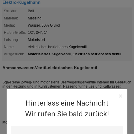
Elektro-Kugelhahn
Struktur:
Ball
Material:
Messing
Media:
Wasser, 50% Glykol
Hafen-Größe:
1/2“, 3/4", 1"
Leistung:
Motorisiert
Name:
elektrisches betriebenes Kugelventil
Motorisiertes Kugelventil
Elektrisch betriebenes Ventil
Ausgesucht:
,
Anmachwasser-Ventil-elektrisches Kugelventil
Sqa-Reihe 2-weg- und motorisierte Dreiwegekugelventile intened für Gebrauch
in der Heizung und in Kühlsystemen. Passend für heißes und Kaltwasser.
Hinterlass eine Nachricht
Wir rufen Sie bald zurück!
Modelle