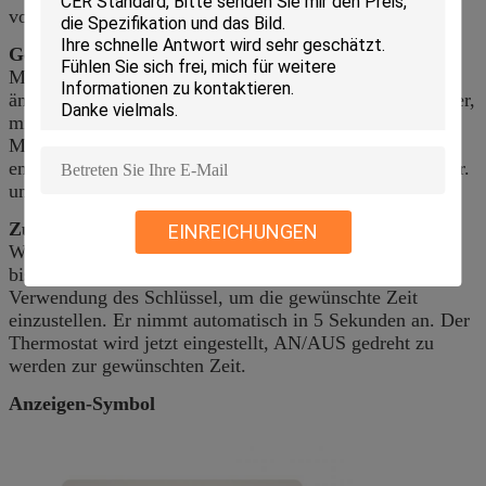
vorzuwählen.
Gebläse-Drehzahl Einstellung
Mit jeder Presse des „Gebläse-Drehzahl Schlüssels“,
ändert der Thermostat die Geschwindigkeit unter niedriger,
mittlerer, hoher und Selbstgeschwindigkeit. Im Selbst“
Modus ändern die Geschwindigkeit automatisch
entsprechend dem Unterschied zwischen Raumtemperatur.
und Satz Temp.
Zu Timer einstellen
EINREICHUNGEN
Wenn der Thermostat eingeschaltet wird, drücken Sie ""
bis den auf oder ab blitzenden Zeitanfang, unter
Verwendung des Schlüssel, um die gewünschte Zeit
einzustellen. Er nimmt automatisch in 5 Sekunden an. Der
Thermostat wird jetzt eingestellt, AN/AUS gedreht zu
werden zur gewünschten Zeit.
Anzeigen-Symbol