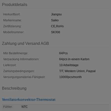
Produktdetails
Herkunftsort:
Jiangsu
Markenname:
Saiko
Zertifizierung:
CE,RoHs
Modellnummer:
SK306
Zahlung und Versand AGB
Min Bestellmenge:
64Pcs
Verpackung Informationen:
64pcs in einem Karton
Lieferzeit:
10 Arbeitstage
Zahlungsbedingungen:
T/T, Western Union, Paypal
Versorgungsmaterial-Fähigkeit:
10000pcs/month
Beschreibung
Ventilatorkonvektor-Thermostat
Fühler:
NTC