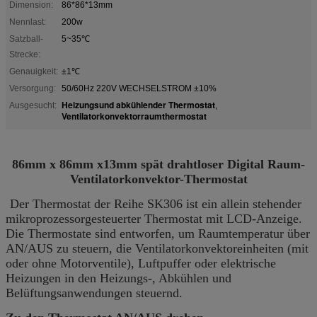
Dimension:
86*86*13mm
Nennlast:
200w
Satzball-
5~35℃
Strecke:
Genauigkeit:
±1℃
Versorgung:
50/60Hz 220V WECHSELSTROM ±10%
Heizungsund abkühlender Thermostat
Ausgesucht:
,
Ventilatorkonvektorraumthermostat
86mm x 86mm x13mm spät drahtloser Digital Raum-
Ventilatorkonvektor-Thermostat
Der Thermostat der Reihe SK306 ist ein allein stehender
mikroprozessorgesteuerter Thermostat mit LCD-Anzeige.
Die Thermostate sind entworfen, um Raumtemperatur über
AN/AUS zu steuern, die Ventilatorkonvektoreinheiten (mit
oder ohne Motorventile), Luftpuffer oder elektrische
Heizungen in den Heizungs-, Abkühlen und
Belüftungsanwendungen steuernd.