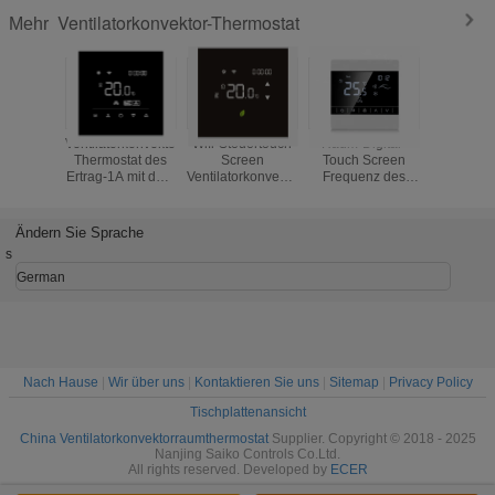
Ventilatorkonvektor-Thermostat
Mehr
Ventilatorkonvektor-
Wifi-Steuertouch
Raum-Digital-
Interner 
Thermostat des
Screen
Touch Screen
Touch S
Ertrag-1A mit dem
Ventilatorkonvektor-
Frequenz des
FC
Infrarotfernsteuerungsselbst,
Thermostat mit
Bodenheizungs-
Temperatu
der PC Material
Stromversorgung
Thermostat-
Ntc f
auslöscht
220VAC
50/60Hz
Klimaa
Ändern Sie Sprache
s
German
Nach Hause
|
Wir über uns
|
Kontaktieren Sie uns
|
Sitemap
|
Privacy Policy
Tischplattenansicht
China Ventilatorkonvektorraumthermostat
Supplier. Copyright © 2018 - 2025
Nanjing Saiko Controls Co.Ltd.
All rights reserved. Developed by
ECER