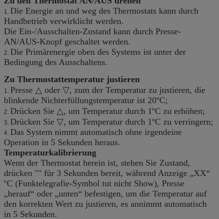
Zu den Thermostat AN/AUS drehen
Die Energie an und weg des Thermostats kann durch
1.
Handbetrieb verwirklicht werden.
Die Ein-/Ausschalten-Zustand kann durch Presse-
AN/AUS-Knopf geschaltet werden.
Die Primärenergie oben des Systems ist unter der
2.
Bedingung des Ausschaltens.
Zu Thermostattemperatur justieren
Presse △ oder ▽, zum der Temperatur zu justieren, die
1.
blinkende Nichterfüllungstemperatur ist 20ºC;
Drücken Sie △, um Temperatur durch 1ºC zu erhöhen;
2.
Drücken Sie ▽, um Temperatur durch 1ºC zu verringern;
3.
Das System nimmt automatisch ohne irgendeine
4.
Operation in 5 Sekunden heraus.
Temperaturkalibrierung
Wenn der Thermostat herein ist, stehen Sie Zustand,
drücken "" für 3 Sekunden bereit, während Anzeige „XX“
ºC (Funktelegrafie-Symbol tut nicht Show), Presse
„herauf“ oder „unten“ befestigen, um die Temperatur auf
den korrekten Wert zu justieren, es annimmt automatisch
in 5 Sekunden.